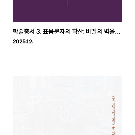
학술총서 3. 표음문자의 확산: 바벨의 벽을
넘어서
2025.12.