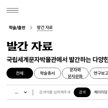
발간 자료
학술/출판
발간 자료
국립세계문자박물관에서 발간하는 다양한
문자와
전체
학술총서
연구보
문자문화
페이지당