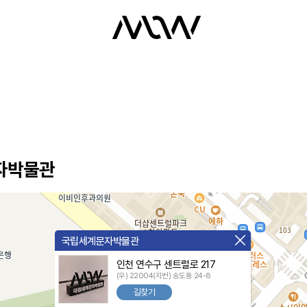
자박물관
국립세계문자박물관
인천 연수구 센트럴로 217
(우) 22004(지번) 송도동 24-8
길찾기